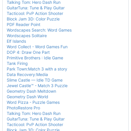
Talking Tom: Hero Dash Run
GuitarTuna: Tune & Play Guitar
Tacticool: PvP Action Shooter
Block Jam 3D: Color Puzzle
PDF Reader Point
Wordscapes Search: Word Games
Wordscapes Solitaire
Elf Islands
Word Collect - Word Games Fun
DOP 4: Draw One Part
Primitive Brothers : Idle Game
Tank Firing
Park Town:Match 3 with a story
Data Recovery:Media
Slime Castle — Idle TD Game
Jewel Castle™ - Match 3 Puzzle
Geometry Dash Meltdown
Geometry Dash World
Word Pizza - Puzzle Games
PhotoRestore Pro
Talking Tom: Hero Dash Run
GuitarTuna: Tune & Play Guitar
Tacticool: PvP Action Shooter
Block Jam 3D: Color Puzzle