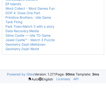
Elf Islands
Word Collect - Word Games Fun
DOP 4: Draw One Part
Primitive Brothers : Idle Game
Tank Firing
Park Town:Match 3 with a story
Data Recovery:Media
Slime Castle — Idle TD Game
Jewel Castle™ - Match 3 Puzzle
Geometry Dash Meltdown
Geometry Dash World
Powered by Gitea
Version: 1.27.1
Page:
90ms
Template:
3ms
Licenses
API
Auto
English