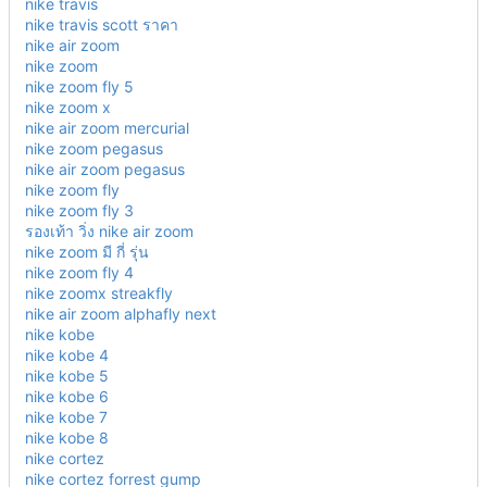
nike travis
nike travis scott ราคา
nike air zoom
nike zoom
nike zoom fly 5
nike zoom x
nike air zoom mercurial
nike zoom pegasus
nike air zoom pegasus
nike zoom fly
nike zoom fly 3
รองเท้า วิ่ง nike air zoom
nike zoom มี กี่ รุ่น
nike zoom fly 4
nike zoomx streakfly
nike air zoom alphafly next
nike kobe
nike kobe 4
nike kobe 5
nike kobe 6
nike kobe 7
nike kobe 8
nike cortez
nike cortez forrest gump