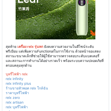
สุดท้าย
เครื่อง relx รุ่นหก
ยังคงความสวยงามในดีไซน์ระดับ
พรีเมียม แต่เพิ่มความFunctionalในการใช้งาน ด้วยหน้าจอแสดง
สถานะขนาดเล็กที่ช่วยให้ผู้ใช้สามารถตรวจสอบระดับแบตเตอรี่
และสถานะการทำงานได้อย่างรวดเร็ว พร้อมระบบความปลอดภัยที่
ครอบคลุมทุกด้าน
บุหรี่ไฟฟ้า relx
relx infinity
relx infinity plus
ร้านขายหัวพอต relx ใกล้ฉัน
ราคาบุหรี่ไฟฟ้า
relx zero
relx artisan
relx บุหรี่ไฟฟ้า