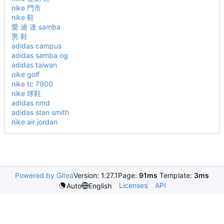
nike 門市
nike 鞋
愛 迪 達 samba
男 鞋
adidas campus
adidas samba og
adidas taiwan
nike golf
nike tc 7900
nike 球鞋
adidas nmd
adidas stan smith
nike air jordan
Powered by Gitea
Version: 1.27.1
Page:
91ms
Template:
3ms
Licenses
API
Auto
English