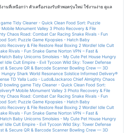
่เหนือกว่า ตัวเครื่องรองรับหัวพอตรุ่นใหม่ ใช้งานง่าย ดูแล
g game
Tidy Cleaner - Quick Clean
Food Sort: Puzzle
 Mobile
Monument Valley 3
Photo Recovery & File
hty
Chaos Road: Combat Car Racing
Snake Rivals - Fun
ood Sort: Puzzle Game
Kpopsies - Hatch Baby
oto Recovery & File Restore
Real Boxing 2
Wordle!
Idle Cult
ake Rivals - Fun Snake Game
Norton VPN
–
Fast &
 Hatch Baby Unicorns
Smolsies - My Cute Pet House
Hungry
e!
Idle Cult Empire - Evil Tycoon
Wild Sky: Tower Defense
st & Secure
QR & Barcode Scanner
Bowling Crew — 3D
e
Hungry Shark World
Resonance Solstice
Informed Delivery®
fense TD
Yalla Ludo - Ludo&Jackaroo
Chief Almighty
Chaos
D bowling game
Tidy Cleaner - Quick Clean
Food Sort:
livery® Mobile
Monument Valley 3
Photo Recovery & File
hty
Chaos Road: Combat Car Racing
Snake Rivals - Fun
ood Sort: Puzzle Game
Kpopsies - Hatch Baby
oto Recovery & File Restore
Real Boxing 2
Wordle!
Idle Cult
ake Rivals - Fun Snake Game
Norton VPN
–
Fast &
 Hatch Baby Unicorns
Smolsies - My Cute Pet House
Hungry
e!
Idle Cult Empire - Evil Tycoon
Wild Sky: Tower Defense
st & Secure
QR & Barcode Scanner
Bowling Crew — 3D