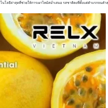
คโนโลยีล่าสุดที่ช่วยให้การเผาไหม้สม่ำเสมอ รสชาติคงที่ตั้งแต่คำแรกจนคำสุ