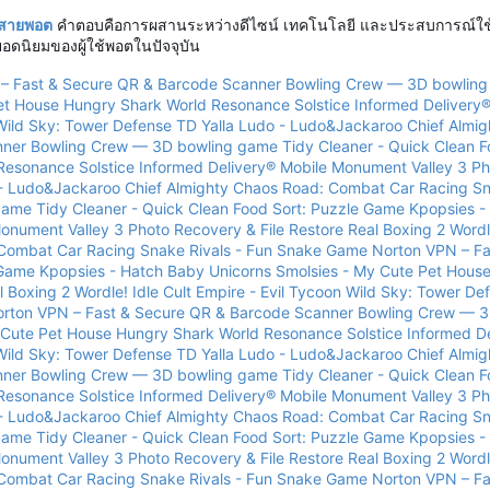
องสายพอต
คำตอบคือการผสานระหว่างดีไซน์ เทคโนโลยี และประสบการณ์ใช้งานที
ยอดนิยมของผู้ใช้พอตในปัจจุบัน
N
–
Fast & Secure
QR & Barcode Scanner
Bowling Crew — 3D bowlin
et House
Hungry Shark World
Resonance Solstice
Informed Delivery®
Wild Sky: Tower Defense TD
Yalla Ludo - Ludo&Jackaroo
Chief Almig
nner
Bowling Crew — 3D bowling game
Tidy Cleaner - Quick Clean
F
Resonance Solstice
Informed Delivery® Mobile
Monument Valley 3
Ph
 - Ludo&Jackaroo
Chief Almighty
Chaos Road: Combat Car Racing
Sn
game
Tidy Cleaner - Quick Clean
Food Sort: Puzzle Game
Kpopsies -
onument Valley 3
Photo Recovery & File Restore
Real Boxing 2
Wordl
Combat Car Racing
Snake Rivals - Fun Snake Game
Norton VPN
–
Fa
 Game
Kpopsies - Hatch Baby Unicorns
Smolsies - My Cute Pet Hous
l Boxing 2
Wordle!
Idle Cult Empire - Evil Tycoon
Wild Sky: Tower De
orton VPN
–
Fast & Secure
QR & Barcode Scanner
Bowling Crew — 3
 Cute Pet House
Hungry Shark World
Resonance Solstice
Informed De
Wild Sky: Tower Defense TD
Yalla Ludo - Ludo&Jackaroo
Chief Almig
nner
Bowling Crew — 3D bowling game
Tidy Cleaner - Quick Clean
F
Resonance Solstice
Informed Delivery® Mobile
Monument Valley 3
Ph
 - Ludo&Jackaroo
Chief Almighty
Chaos Road: Combat Car Racing
Sn
game
Tidy Cleaner - Quick Clean
Food Sort: Puzzle Game
Kpopsies -
onument Valley 3
Photo Recovery & File Restore
Real Boxing 2
Wordl
Combat Car Racing
Snake Rivals - Fun Snake Game
Norton VPN
–
Fa