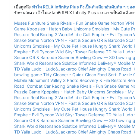
เมื่อพูดถึง
ทำไม RELX Infinity Plus ถึงเป็นตัวเลือกอันดับต้น ๆ ข
รักษาสะดวก จึงไม่แปลกที่ RELX Infinity Plus จะกลายเป็นตัวเลือก
Muses Furniture
Snake Rivals - Fun Snake Game
Norton VP
Game
Kpopsies - Hatch Baby Unicorns
Smolsies - My Cute P
Restore
Real Boxing 2
Wordle!
Idle Cult Empire - Evil Tycoon
Snake Game
Norton VPN
–
Fast & Secure
QR & Barcode Sca
Unicorns
Smolsies - My Cute Pet House
Hungry Shark World
Empire - Evil Tycoon
Wild Sky: Tower Defense TD
Yalla Ludo
Secure
QR & Barcode Scanner
Bowling Crew — 3D bowling 
Shark World
Resonance Solstice
Informed Delivery® Mobile
M
TD
Yalla Ludo - Ludo&Jackaroo
Chief Almighty
Chaos Road: 
bowling game
Tidy Cleaner - Quick Clean
Food Sort: Puzzle
Mobile
Monument Valley 3
Photo Recovery & File Restore
Rea
Road: Combat Car Racing
Snake Rivals - Fun Snake Game
N
Puzzle Game
Kpopsies - Hatch Baby Unicorns
Smolsies - My
Restore
Real Boxing 2
Wordle!
Idle Cult Empire - Evil Tycoon
Snake Game
Norton VPN
–
Fast & Secure
QR & Barcode Sca
Unicorns
Smolsies - My Cute Pet House
Hungry Shark World
Empire - Evil Tycoon
Wild Sky: Tower Defense TD
Yalla Ludo
Secure
QR & Barcode Scanner
Bowling Crew — 3D bowling 
Shark World
Resonance Solstice
Informed Delivery® Mobile
M
TD
Yalla Ludo - Ludo&Jackaroo
Chief Almighty
Chaos Road: 