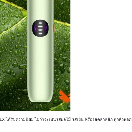
้ RELX ได้รับความนิยม ไม่ว่าจะเป็นรสผลไม้ รสเย็น หรือรสคลาสสิก ทุกหัว