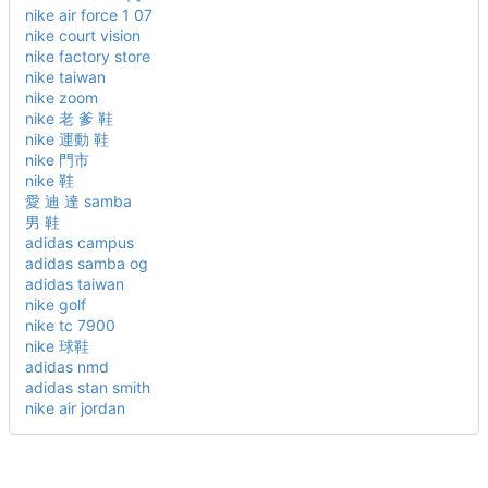
nike air force 1 07
nike court vision
nike factory store
nike taiwan
nike zoom
nike 老 爹 鞋
nike 運動 鞋
nike 門市
nike 鞋
愛 迪 達 samba
男 鞋
adidas campus
adidas samba og
adidas taiwan
nike golf
nike tc 7900
nike 球鞋
adidas nmd
adidas stan smith
nike air jordan