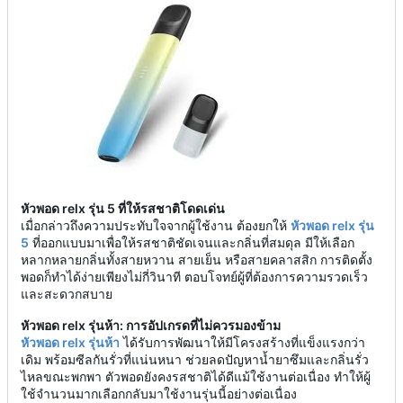
หัวพอด relx รุ่น 5 ที่ให้รสชาติโดดเด่น
เมื่อกล่าวถึงความประทับใจจากผู้ใช้งาน ต้องยกให้
หัวพอด relx รุ่น
5
ที่ออกแบบมาเพื่อให้รสชาติชัดเจนและกลิ่นที่สมดุล มีให้เลือก
หลากหลายกลิ่นทั้งสายหวาน สายเย็น หรือสายคลาสสิก การติดตั้ง
พอดก็ทำได้ง่ายเพียงไม่กี่วินาที ตอบโจทย์ผู้ที่ต้องการความรวดเร็ว
และสะดวกสบาย
หัวพอด relx รุ่นห้า: การอัปเกรดที่ไม่ควรมองข้าม
หัวพอด relx รุ่นห้า
ได้รับการพัฒนาให้มีโครงสร้างที่แข็งแรงกว่า
เดิม พร้อมซีลกันรั่วที่แน่นหนา ช่วยลดปัญหาน้ำยาซึมและกลิ่นรั่ว
ไหลขณะพกพา ตัวพอดยังคงรสชาติได้ดีแม้ใช้งานต่อเนื่อง ทำให้ผู้
ใช้จำนวนมากเลือกกลับมาใช้งานรุ่นนี้อย่างต่อเนื่อง