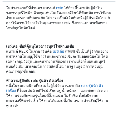
ในช่วงหลายปีที่ผ่านมา แบรนด์
relx
ได้ก้าวขึ้นมาเป็นผู้นำใน
วงการบุหรี่ไฟฟ้า ด้วยจุดเด่นในเรื่องของดีไซน์ที่ทันสมัย การใช้งาน
ง่าย และระบบที่ปลอดภัย ไม่ว่าจะเป็นผู้เริ่มต้นหรือผู้ใช้ระดับโปร ก็
ต่างให้ความไว้วางใจในคุณภาพของ relx ซึ่งออกแบบมาเพื่อตอบ
โจทย์ทุกไลฟ์สไตล์
เยว่เค่อ: ชื่อที่คุ้นหูในวงการบุหรี่ไฟฟ้าเอเชีย
แบรนด์ RELX ในภาษาจีนคือ
เยว่เค่อ
(悦刻) ซึ่งเป็นที่รู้จักกันอย่าง
แพร่หลายในหมู่ผู้ใช้ชาวจีนและชาวเอเชียตะวันออกเฉียงใต้ โดย
เฉพาะกลุ่มวัยรุ่นและคนทำงานที่ต้องการทางเลือกใหม่แทนบุหรี่
แบบดั้งเดิม เยว่เค่อเน้นการผลิตที่ได้มาตรฐานสูง มีการควบคุม
คุณภาพทุกขั้นตอน
ทำความรู้จักกับ relx รุ่นห้า ตัวเครื่อง
หนึ่งในรุ่นยอดนิยมที่ครองใจผู้ใช้จำนวนมากคือ
relx รุ่นห้า ตัว
เครื่อง
ที่โดดเด่นด้วยดีไซน์เรียบหรู น้ำหนักเบา และพกพาสะดวก
ใช้งานร่วมกับพอดรุ่นใหม่ที่ล็อคแน่น ไม่รั่วซึม ทั้งยังมีระบบ
แบตเตอรี่ที่ชาร์จเร็ว ใช้งานได้ตลอดทั้งวัน เหมาะสำหรับผู้ใช้งาน
ทุกระดับ